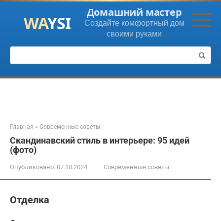
Перейти
Домашний мастер
к
Создайте комфортный дом
контенту
своими руками
Поиск:
Главная
»
Современные советы
Скандинавский стиль в интерьере: 95 идей
(фото)
Опубликовано:
07.10.2024
Современные советы
Отделка