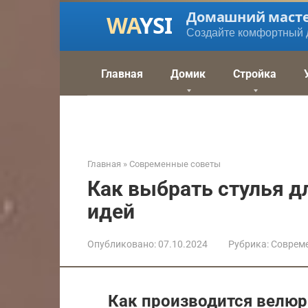
Перейти
Домашний маст
к
Создайте комфортный 
контенту
Главная
Домик
Стройка
Главная
»
Современные советы
Как выбрать стулья д
идей
Опубликовано:
07.10.2024
Рубрика:
Соврем
Как производится велюр