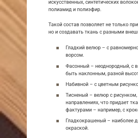
искусственных, синтетических волокон
полиамид и полиэфир.
Такой состав позволяет не только пр
но и создавать ткань с разными вне
Гладкий велюр – с равномерн
ворсом.
Фасонный – неоднородный, с 
быть наклонным, разной высот
Набивной – с цветным рисунк
Тисненый – велюр с рисунком,
направлениях, что придает тка
фактурами – например, с крок
Гладкокрашеный – наиболее до
окраской.