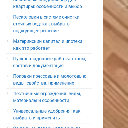
квартиры: особенности и выбор
Песколовки в системе очистки
сточных вод: как выбрать
подходящее решение
Материнский капитал и ипотека:
как это работает
Пусконаладочные работы: этапы,
состав и документация
Поковки прессовые и молотовые:
виды, свойства, применение
Лестничные ограждения: виды,
материалы и особенности
Универсальные удобрения: как
выбрать и применять