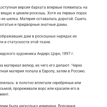
доступная версия бархата впервые появилась на
 вещах и ценили роскошь. Хотя на первых порах
и из шелка. Материя оставалась дорогой. Сшить
богатые и придворные знатные дамы.
зображавших дам в роскошных нарядах из
и и статусности этой ткани.
едского художника Андерс Цорн, 1897 г.
за материал велюр, из чего его делают. Через
пная материя попала в Европу, затем в Россию.
нялась: в полотно вплетали серебряные или
есьмой, прореживали ворс или красили его в
мент.
ерии была несколько изменена. Ворсинки,