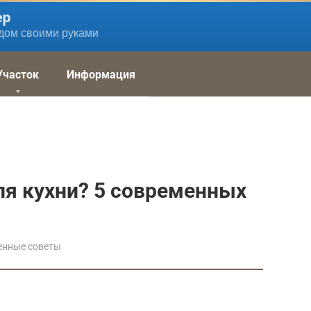
ер
дом своими руками
Участок
Информация
ля кухни? 5 современных
енные советы