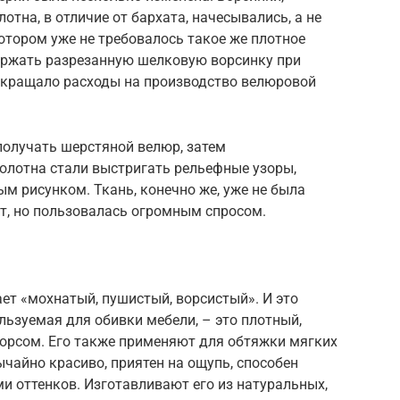
тна, в отличие от бархата, начесывались, а не
котором уже не требовалось такое же плотное
держать разрезанную шелковую ворсинку при
сокращало расходы на производство велюровой
получать шерстяной велюр, затем
олотна стали выстригать рельефные узоры,
ым рисунком. Ткань, конечно же, уже не была
ат, но пользовалась огромным спросом.
ает «мохнатый, пушистый, ворсистый». И это
льзуемая для обивки мебели, – это плотный,
орсом. Его также применяют для обтяжки мягких
ычайно красиво, приятен на ощупь, способен
и оттенков. Изготавливают его из натуральных,