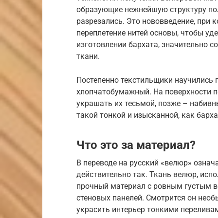
образующие нежнейшую структуру поло
разрезались. Это нововведение, при 
переплетение нитей основы, чтобы у
изготовлении бархата, значительно 
ткани.
Постепенно текстильщики научились 
хлопчатобумажный. На поверхности п
украшать их тесьмой, позже – набивн
такой тонкой и изысканной, как барх
Что это за материал?
В переводе на русский «велюр» означ
действительно так. Ткань велюр, испо
прочный материал с ровным густым в
стеновых панелей. Смотрится он необ
украсить интерьер тонкими переливам