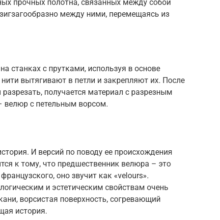
ных прочных полотна, связанных между собой
 зигзагообразно между ними, перемещаясь из
на станках с прутками, используя в основе
нити вытягивают в петли и закрепляют их. После
и разрезать, получается материал с разрезным
– велюр с петельным ворсом.
стория. И версий по поводу ее происхождения
тся к тому, что предшественник велюра – это
 французского, оно звучит как «velours».
нологическим и эстетическим свойствам очень
кани, ворсистая поверхность, согревающий
щая история.