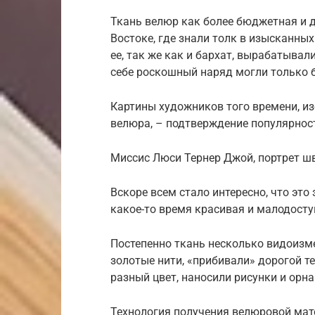
Ткань велюр как более бюджетная и 
Востоке, где знали толк в изысканных
ее, так же как и бархат, вырабатывал
себе роскошный наряд могли только 
Картины художников того времени, и
велюра, – подтверждение популярност
Миссис Люси Тернер Джой, портрет шв
Вскоре всем стало интересно, что это 
какое-то время красивая и малодосту
Постепенно ткань несколько видоизме
золотые нити, «прибивали» дорогой т
разный цвет, наносили рисунки и орна
Технология получения велюровой мат