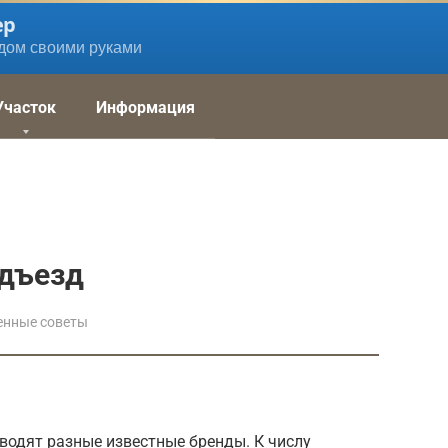
ер
дом своими руками
Участок
Информация
дъезд
енные советы
водят разные известные бренды. К числу