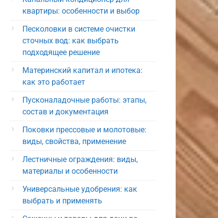
квартиры: особенности и выбор
Песколовки в системе очистки
сточных вод: как выбрать
подходящее решение
Материнский капитал и ипотека:
как это работает
Пусконаладочные работы: этапы,
состав и документация
Поковки прессовые и молотовые:
виды, свойства, применение
Лестничные ограждения: виды,
материалы и особенности
Универсальные удобрения: как
выбрать и применять