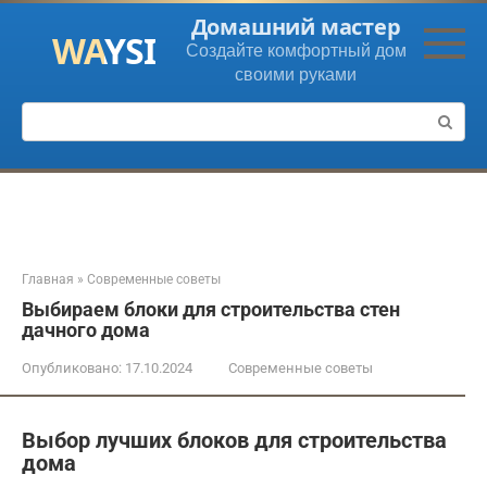
Перейти
Домашний мастер
к
Создайте комфортный дом
контенту
своими руками
Поиск:
Главная
»
Современные советы
Выбираем блоки для строительства стен
дачного дома
Опубликовано:
17.10.2024
Современные советы
Выбор лучших блоков для строительства
дома