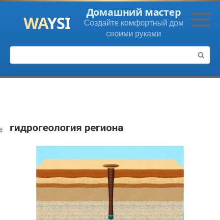
Перейти
Домашний мастер
к
Создайте комфортный дом
контенту
своими руками
Поиск:
гидрогеология региона