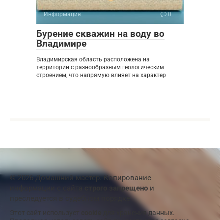
Информация
0
Бурение скважин на воду во
Владимире
Владимирская область расположена на
территории с разнообразным геологическим
строением, что напрямую влияет на характер
© 2026 Домашний мастер. Копирование
информации с сайта
строго запрещено
и
преследуется в судебном порядке
Этот сайт использует
cookie
для хранения данных.