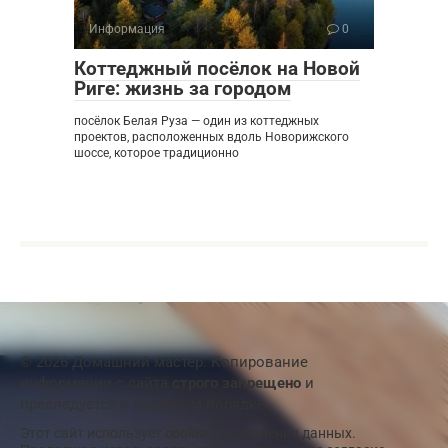
Информация
0
Коттеджный посёлок на Новой
Риге: жизнь за городом
посёлок Белая Руза — один из коттеджных
проектов, расположенных вдоль Новорижского
шоссе, которое традиционно
© 2026 Домашний мастер. Копирование
информации с сайта
строго запрещено
и
преследуется в судебном порядке
Этот сайт использует
cookie
для хранения данных.