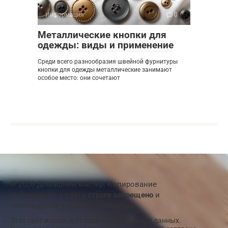
Информация
0
Металлические кнопки для
одежды: виды и применение
Среди всего разнообразия швейной фурнитуры
кнопки для одежды металлические занимают
особое место: они сочетают
© 2026 Домашний мастер. Копирование
информации с сайта
строго запрещено
и
преследуется в судебном порядке
Этот сайт использует
cookie
для хранения данных.