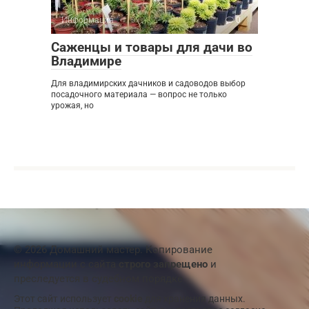
Информация
0
Саженцы и товары для дачи во
Владимире
Для владимирских дачников и садоводов выбор
посадочного материала — вопрос не только
урожая, но
© 2026 Домашний мастер. Копирование
информации с сайта
строго запрещено
и
преследуется в судебном порядке
Этот сайт использует
cookie
для хранения данных.