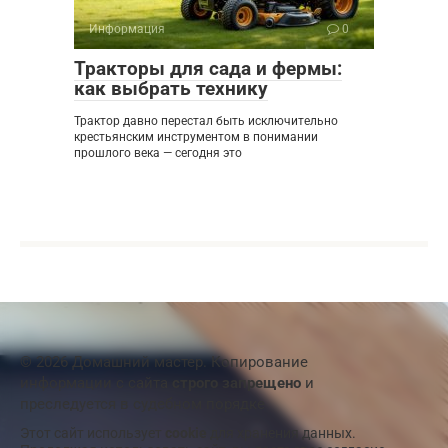
Информация
0
Тракторы для сада и фермы:
как выбрать технику
Трактор давно перестал быть исключительно
крестьянским инструментом в понимании
прошлого века — сегодня это
© 2026 Домашний мастер. Копирование
информации с сайта
строго запрещено
и
преследуется в судебном порядке
Этот сайт использует
cookie
для хранения данных.