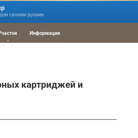
ер
дом своими руками
Участок
Информация
рных картриджей и