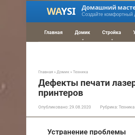
Перейти
Домашний маст
к
Создайте комфортный 
контенту
Главная
Домик
Стройка
Главная
»
Домик
»
Техника
Дефекты печати лазе
принтеров
Опубликовано:
29.08.2020
Рубрика:
Техника
Устранение проблемы