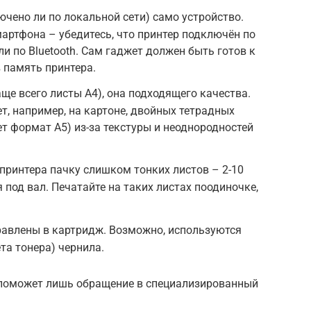
ючено ли по локальной сети) само устройство.
мартфона – убедитесь, что принтер подключён по
ли по Bluetooth. Сам гаджет должен быть готов к
 память принтера.
аще всего листы A4), она подходящего качества.
т, например, на картоне, двойных тетрадных
ет формат A5) из-за текстуры и неоднородностей
принтера пачку слишком тонких листов – 2-10
я под вал. Печатайте на таких листах поодиночке,
равлены в картридж. Возможно, используются
ета тонера) чернила.
 поможет лишь обращение в специализированный