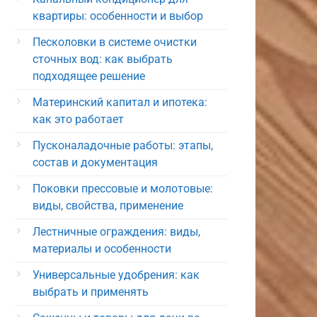
квартиры: особенности и выбор
Песколовки в системе очистки
сточных вод: как выбрать
подходящее решение
Материнский капитал и ипотека:
как это работает
Пусконаладочные работы: этапы,
состав и документация
Поковки прессовые и молотовые:
виды, свойства, применение
Лестничные ограждения: виды,
материалы и особенности
Универсальные удобрения: как
выбрать и применять