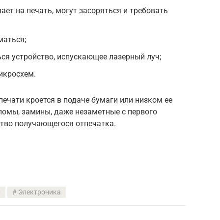
пает на печать, могут засоряться и требовать
маться;
ся устройство, испускающее лазерный луч;
икросхем.
ечати кроется в подаче бумаги или низком ее
ломы, замины, даже незаметные с первого
ство получающегося отпечатка.
р
Электроника