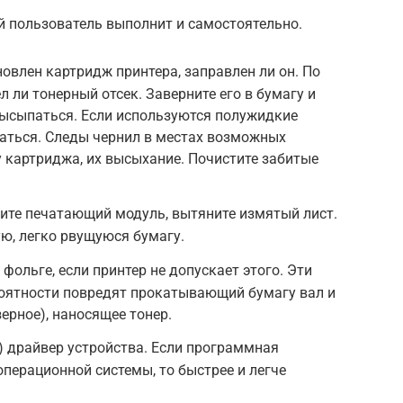
й пользователь выполнит и самостоятельно.
овлен картридж принтера, заправлен ли он. По
л ли тонерный отсек. Заверните его в бумагу и
высыпаться. Если используются полужидкие
аться. Следы чернил в местах возможных
 картриджа, их высыхание. Почистите забитые
ите печатающий модуль, вытяните измятый лист.
ю, легко рвущуюся бумагу.
 фольге, если принтер не допускает этого. Эти
роятности повредят прокатывающий бумагу вал и
зерное), наносящее тонер.
) драйвер устройства. Если программная
операционной системы, то быстрее и легче