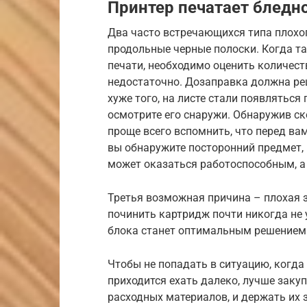
Принтер печатает бледн
Два часто встречающихся типа плохог
продольные черные полоски. Когда т
печати, необходимо оценить количеств
недостаточно. Дозаправка должна реш
хуже того, на листе стали появляться
осмотрите его снаружи. Обнаружив ск
проще всего вспомнить, что перед вам
вы обнаружите посторонний предмет, 
может оказаться работоспособным, а 
Третья возможная причина – плохая з
починить картридж почти никогда не 
блока станет оптимальным решением 
Чтобы не попадать в ситуацию, когда
приходится ехать далеко, лучше заку
расходных материалов, и держать их з