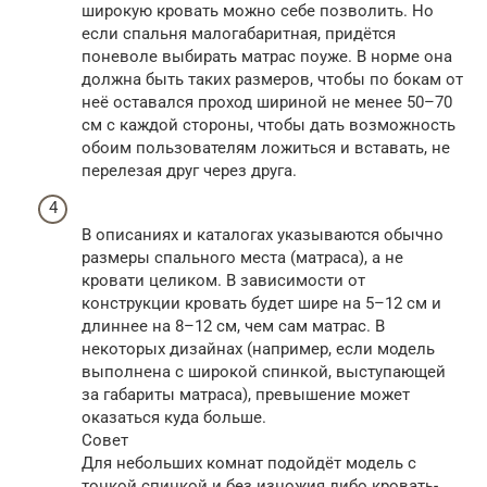
широкую кровать можно себе позволить. Но
если спальня малогабаритная, придётся
поневоле выбирать матрас поуже. В норме она
должна быть таких размеров, чтобы по бокам от
неё оставался проход шириной не менее 50–70
см с каждой стороны, чтобы дать возможность
обоим пользователям ложиться и вставать, не
перелезая друг через друга.
В описаниях и каталогах указываются обычно
размеры спального места (матраса), а не
кровати целиком. В зависимости от
конструкции кровать будет шире на 5–12 см и
длиннее на 8–12 см, чем сам матрас. В
некоторых дизайнах (например, если модель
выполнена с широкой спинкой, выступающей
за габариты матраса), превышение может
оказаться куда больше.
Совет
Для небольших комнат подойдёт модель с
тонкой спинкой и без изножия либо кровать-