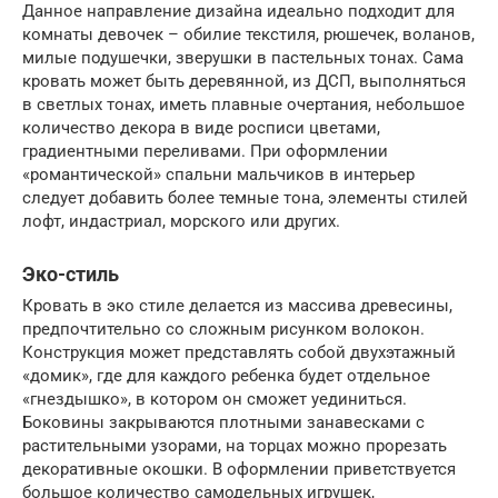
Данное направление дизайна идеально подходит для
комнаты девочек – обилие текстиля, рюшечек, воланов,
милые подушечки, зверушки в пастельных тонах. Сама
кровать может быть деревянной, из ДСП, выполняться
в светлых тонах, иметь плавные очертания, небольшое
количество декора в виде росписи цветами,
градиентными переливами. При оформлении
«романтической» спальни мальчиков в интерьер
следует добавить более темные тона, элементы стилей
лофт, индастриал, морского или других.
Эко-стиль
Кровать в эко стиле делается из массива древесины,
предпочтительно со сложным рисунком волокон.
Конструкция может представлять собой двухэтажный
«домик», где для каждого ребенка будет отдельное
«гнездышко», в котором он сможет уединиться.
Боковины закрываются плотными занавесками с
растительными узорами, на торцах можно прорезать
декоративные окошки. В оформлении приветствуется
большое количество самодельных игрушек,