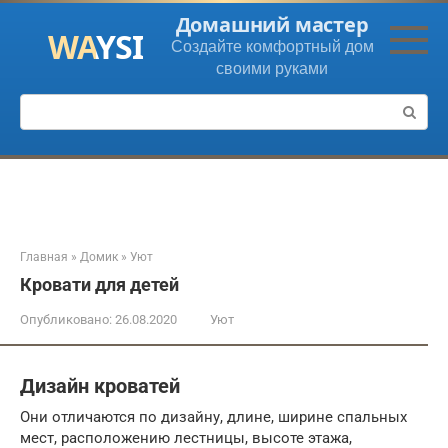
Перейти
Домашний мастер
к
Создайте комфортный дом
контенту
своими руками
Поиск:
Главная
»
Домик
»
Уют
Кровати для детей
Опубликовано:
26.08.2020
Уют
Дизайн кроватей
Они отличаются по дизайну, длине, ширине спальных
мест, расположению лестницы, высоте этажа,