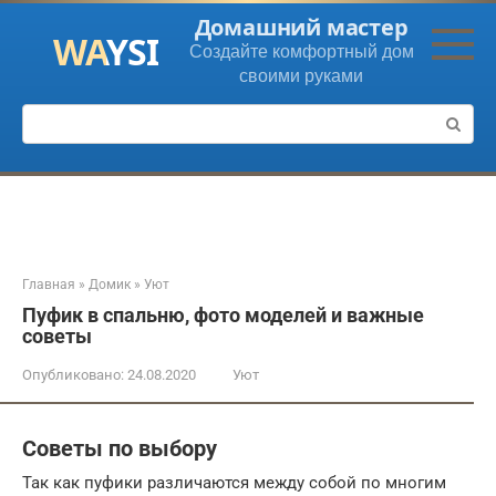
Перейти
Домашний мастер
к
Создайте комфортный дом
контенту
своими руками
Поиск:
Главная
»
Домик
»
Уют
Пуфик в спальню, фото моделей и важные
советы
Опубликовано:
24.08.2020
Уют
Советы по выбору
Так как пуфики различаются между собой по многим