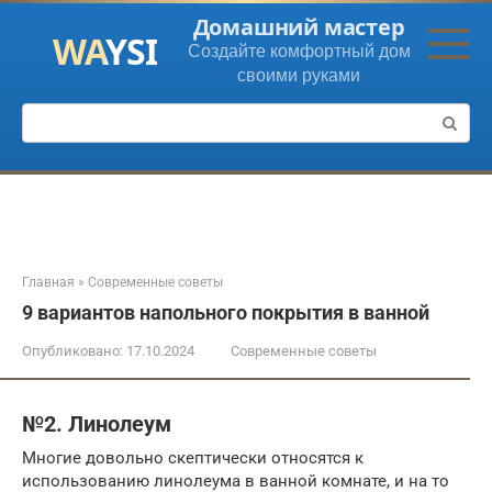
Перейти
Домашний мастер
к
Создайте комфортный дом
контенту
своими руками
Поиск:
Главная
»
Современные советы
9 вариантов напольного покрытия в ванной
Опубликовано:
17.10.2024
Современные советы
№2. Линолеум
Многие довольно скептически относятся к
использованию линолеума в ванной комнате, и на то