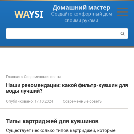
Перейти
Домашний мастер
к
Создайте комфортный дом
контенту
своими руками
Поиск:
Главная
»
Современные советы
Наши рекомендации: какой фильтр-кувшин для
воды лучший?
Опубликовано:
17.10.2024
Современные советы
Типы картриджей для кувшинов
Существует несколько типов картриджей, которые