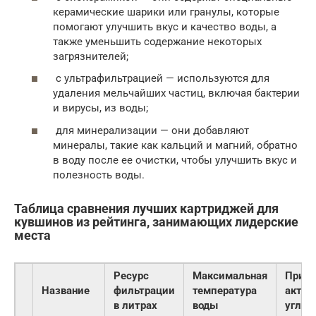
керамические шарики или гранулы, которые
помогают улучшить вкус и качество воды, а
также уменьшить содержание некоторых
загрязнителей;
с ультрафильтрацией — используются для
удаления мельчайших частиц, включая бактерии
и вирусы, из воды;
для минерализации — они добавляют
минералы, такие как кальций и магний, обратно
в воду после ее очистки, чтобы улучшить вкус и
полезность воды.
Таблица сравнения лучших картриджей для
кувшинов из рейтинга, занимающих лидерские
места
Ресурс
Максимальная
Прису
Название
фильтрации
температура
актив
в литрах
воды
угля