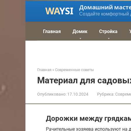
Перейти
Домашний маст
к
Создайте комфортный 
контенту
Главная
Домик
Стройка
Главная
»
Современные советы
Материал для садовы
Опубликовано:
17.10.2024
Рубрика:
Соврем
Дорожки между грядкам
Рачительные хозяева используют на 