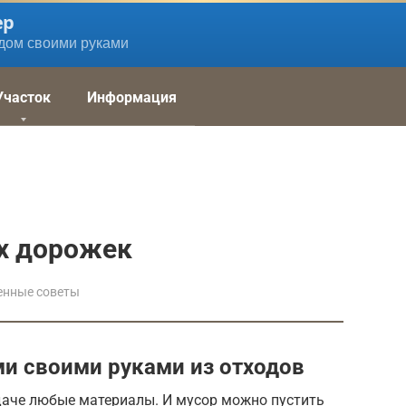
ер
дом своими руками
Участок
Информация
х дорожек
енные советы
и своими руками из отходов
даче любые материалы. И мусор можно пустить