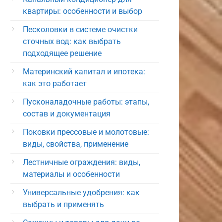
квартиры: особенности и выбор
Песколовки в системе очистки
сточных вод: как выбрать
подходящее решение
Материнский капитал и ипотека:
как это работает
Пусконаладочные работы: этапы,
состав и документация
Поковки прессовые и молотовые:
виды, свойства, применение
Лестничные ограждения: виды,
материалы и особенности
Универсальные удобрения: как
выбрать и применять