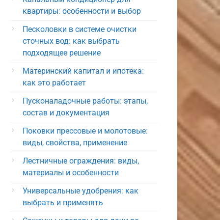
квартиры: особенности и выбор
Песколовки в системе очистки
сточных вод: как выбрать
подходящее решение
Материнский капитал и ипотека:
как это работает
Пусконаладочные работы: этапы,
состав и документация
Поковки прессовые и молотовые:
виды, свойства, применение
Лестничные ограждения: виды,
материалы и особенности
Универсальные удобрения: как
выбрать и применять