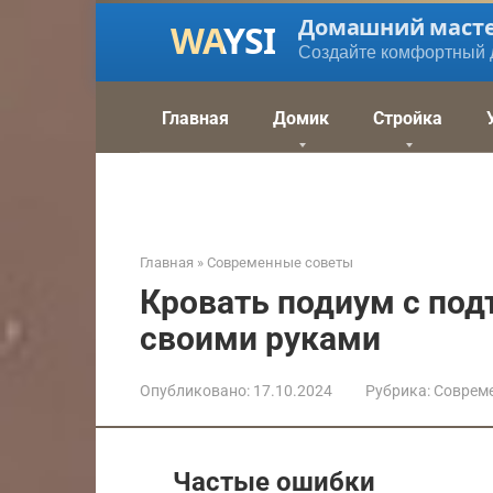
Перейти
Домашний маст
к
Создайте комфортный 
контенту
Главная
Домик
Стройка
Главная
»
Современные советы
Кровать подиум с п
своими руками
Опубликовано:
17.10.2024
Рубрика:
Соврем
Частые ошибки