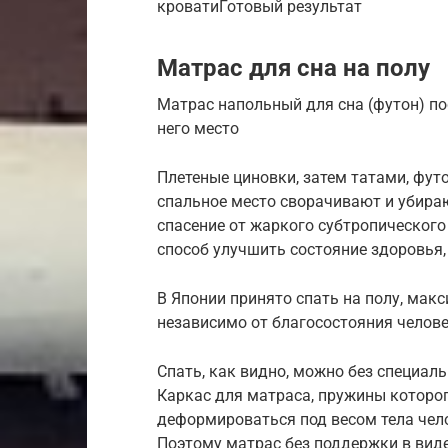
кроватиГотовый результат
Матрас для сна на полу
Матрас напольный для сна (футон) по
него место
Плетеные циновки, затем татами, фут
спальное место сворачивают и убира
спасение от жаркого субтропического
способ улучшить состояние здоровья,
В Японии принято спать на полу, мак
независимо от благосостояния челов
Спать, как видно, можно без специаль
Каркас для матраса, пружины которо
деформироваться под весом тела чело
Поэтому матрас без поддержки в виде