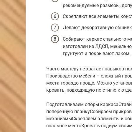
рекомендуемые размеры, допус
Скрепляют все элементы конс
Делают декоративную обшивк
Собирают каркас спального ме
изготовлен из ЛДСП, мебельно
грунтуют и покрывают лаком.
Часто мастеру не хватает навыков п
Производство мебели – сложный проц
места гораздо проще. Можно установ
кровать, подходящую по стилю к отде
Подготавливаем опоры каркасаСтави
поперечную планкуСобираем прикро
механизмыСкрепляем элементы и об
спальное местоКровать-подиум своим