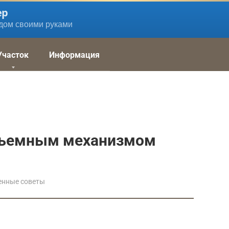
ер
дом своими руками
Участок
Информация
одъемным механизмом
енные советы