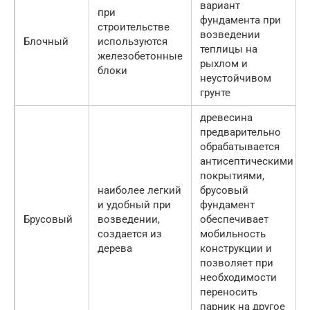
вариант
при
фундамента при
строительстве
возведении
Блочный
используются
теплицы на
железобетонные
рыхлом и
блоки
неустойчивом
грунте
древесина
предварительно
обрабатывается
антисептическими
покрытиями,
наиболее легкий
брусовый
и удобный при
фундамент
Брусовый
возведении,
обеспечивает
создается из
мобильность
дерева
конструкции и
позволяет при
необходимости
переносить
парник на другое