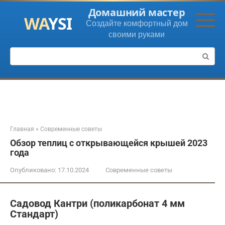
Перейти
Домашний мастер
к
Создайте комфортный дом
контенту
своими руками
Поиск:
Главная
»
Современные советы
Обзор теплиц с открывающейся крышей 2023
года
Опубликовано:
17.10.2024
Современные советы
Садовод Кантри (поликарбонат 4 мм
Стандарт)