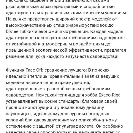
несколько моделей теплиц выделяются своими
расширенными характеристиками и способностью
адаптироваться к различным климатическим условиям.
На рынке представлен широкий спектр моделей: от
высококачественных стационарных установок до
более гибких и экономичных решений. Каждая модель
адаптирована к конкретным требованиям садоводства:
от устойчивой к атмосферным воздействиям до
повышенной экологической эффективности, предлагая
решение для нужд каждого энтузиаста садоводства.
Функция Face-Off: сравнение лучшего: В поисках
идеальной теплицы сравнительный анализ ведущих
моделей выявил явные преимущества,
адаптированные к разнообразным требованиям
садоводства. Немецкая теплица для хобби Exaco Riga
устанавливает высокие стандарты благодаря своей
прочной конструкции и уникальному дизайну
«луковицы», идеальному для суровых погодных
условий благодаря двустенному поликарбонатному
остеклению с защитой от ультрафиолета. Он особенно
известен своей способностью выдерживать ветер со