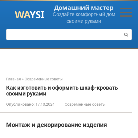
Перейти
Домашний мастер
к
Создайте комфортный дом
контенту
своими руками
Поиск:
Главная
»
Современные советы
Как изготовить и оформить шкаф-кровать
своими руками
Опубликовано:
17.10.2024
Современные советы
Монтаж и декорирование изделия