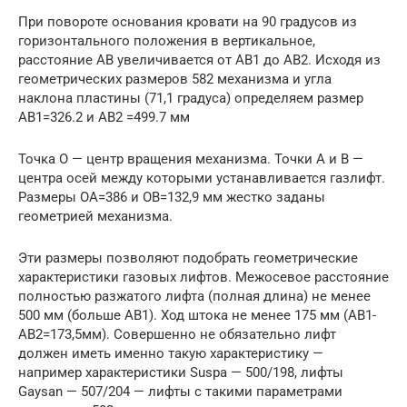
При повороте основания кровати на 90 градусов из
горизонтального положения в вертикальное,
расстояние АВ увеличивается от АВ1 до АВ2. Исходя из
геометрических размеров 582 механизма и угла
наклона пластины (71,1 градуса) определяем размер
АВ1=326.2 и АВ2 =499.7 мм
Точка О — центр вращения механизма. Точки А и В —
центра осей между которыми устанавливается газлифт.
Размеры ОА=386 и ОВ=132,9 мм жестко заданы
геометрией механизма.
Эти размеры позволяют подобрать геометрические
характеристики газовых лифтов. Межосевое расстояние
полностью разжатого лифта (полная длина) не менее
500 мм (больше AB1). Ход штока не менее 175 мм (AB1-
AB2=173,5мм). Совершенно не обязательно лифт
должен иметь именно такую характеристику —
например характеристики Suspa — 500/198, лифты
Gaysan — 507/204 — лифты с такими параметрами