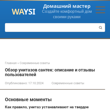
Перейти
Домашний мастер
к
Создайте комфортный дом
контенту
своими руками
Поиск:
Главная
»
Современные советы
Обзор унитазов сантек: описание и отзывы
пользователей
Опубликовано:
17.10.2024
Современные советы
Основные моменты
Как правило, унитаз устанавливают на твердое