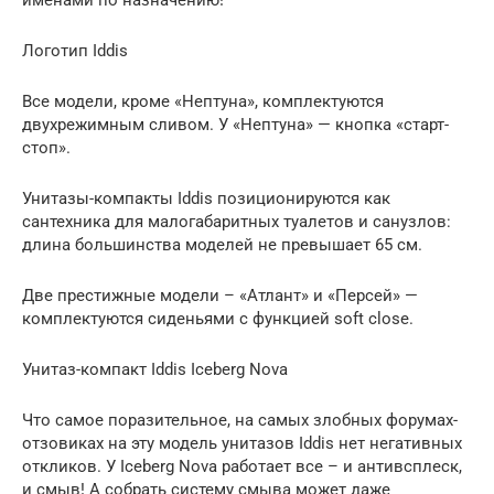
именами по назначению!
Логотип Iddis
Все модели, кроме «Нептуна», комплектуются
двухрежимным сливом. У «Нептуна» — кнопка «старт-
стоп».
Унитазы-компакты Iddis позиционируются как
сантехника для малогабаритных туалетов и санузлов:
длина большинства моделей не превышает 65 см.
Две престижные модели – «Атлант» и «Персей» —
комплектуются сиденьями с функцией soft close.
Унитаз-компакт Iddis Iceberg Nova
Что самое поразительное, на самых злобных форумах-
отзовиках на эту модель унитазов Iddis нет негативных
откликов. У Iceberg Nova работает все – и антивсплеск,
и смыв! А собрать систему смыва может даже