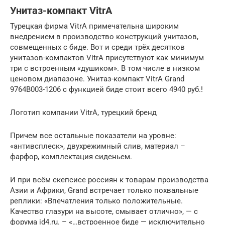
Унитаз-компакт VitrA
Турецкая фирма VitrA примечательна широким
внедрением в производство конструкций унитазов,
совмещенных с биде. Вот и среди трёх десятков
унитазов-компактов VitrA присутствуют как минимум
три с встроенным «душиком». В том числе в низком
ценовом диапазоне. Унитаз-компакт VitrА Grand
9764B003-1206 с функцией биде стоит всего 4940 руб.!
Логотип компании VitrA, турецкий бренд
Причем все остальные показатели на уровне:
«антивсплеск», двухрежимный слив, материал –
фарфор, комплектация сиденьем.
И при всём скепсисе россиян к товарам производства
Азии и Африки, Grand встречает только похвальные
реплики: «Впечатления только положительные.
Качество глазури на высоте, смывает отлично», — с
форума id4.ru. – «…встроенное биде — исключительно