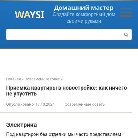
Перейти
Домашний мастер
к
Создайте комфортный дом
контенту
своими руками
Поиск:
Главная
»
Современные советы
Приемка квартиры в новостройке: как ничего
не упустить
Опубликовано:
17.10.2024
Современные советы
Электрика
Под квартирой без отделки мы часто представляем