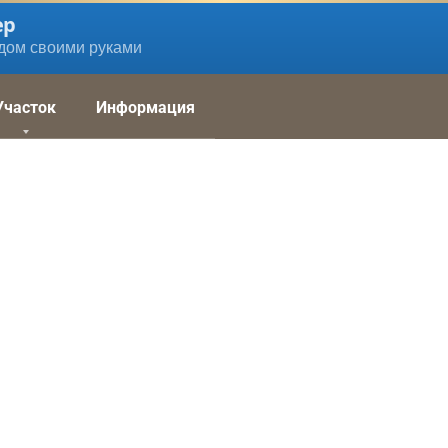
ер
дом своими руками
Участок
Информация