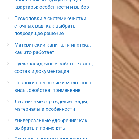
квартиры: особенности и выбор
Песколовки в системе очистки
сточных вод: как выбрать
подходящее решение
Материнский капитал и ипотека:
как это работает
Пусконаладочные работы: этапы,
состав и документация
Поковки прессовые и молотовые:
виды, свойства, применение
Лестничные ограждения: виды,
материалы и особенности
Универсальные удобрения: как
выбрать и применять