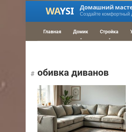
Перейти
Домашний маст
к
Создайте комфортный 
контенту
Главная
Домик
Стройка
обивка диванов