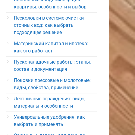
квартиры: особенности и выбор
Песколовки в системе очистки
сточных вод: как выбрать
подходящее решение
Материнский капитал и ипотека:
как это работает
Пусконаладочные работы: этапы,
состав и документация
Поковки прессовые и молотовые:
виды, свойства, применение
Лестничные ограждения: виды,
материалы и особенности
Универсальные удобрения: как
выбрать и применять