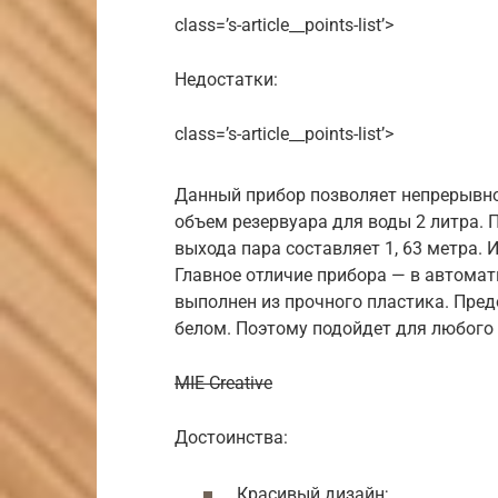
class=’s-article__points-list’>
Недостатки:
class=’s-article__points-list’>
Данный прибор позволяет непрерывно 
объем резервуара для воды 2 литра. 
выхода пара составляет 1, 63 метра.
Главное отличие прибора — в автома
выполнен из прочного пластика. Предо
белом. Поэтому подойдет для любого 
MIE Creative
Достоинства:
Красивый дизайн;