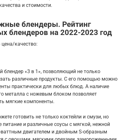
качества и стоимости.
жные блендеры. Рейтинг
х блендеров на 2022-2023 год
 цена/качество:
блендер «3 в 1», позволяющий не только
резать различные продукты. С его помощью можно
енты практически для любых блюд. А наличие
го металла с ножевым блоком позволяет
ть мягкие компоненты.
те готовить не только коктейли и смузи, но
е питание и различные соусы с мягкой, нежной
0-ваттным двигателем и двойным S-образным
тся с овощами, мягкими орехами, замороженными