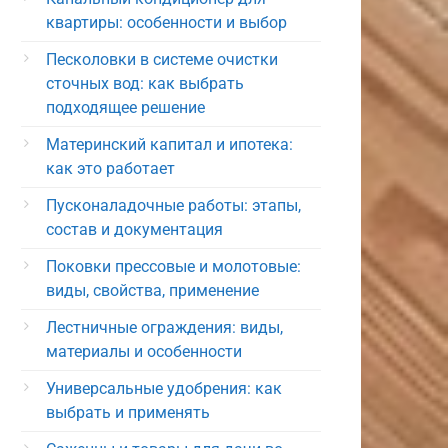
квартиры: особенности и выбор
Песколовки в системе очистки
сточных вод: как выбрать
подходящее решение
Материнский капитал и ипотека:
как это работает
Пусконаладочные работы: этапы,
состав и документация
Поковки прессовые и молотовые:
виды, свойства, применение
Лестничные ограждения: виды,
материалы и особенности
Универсальные удобрения: как
выбрать и применять