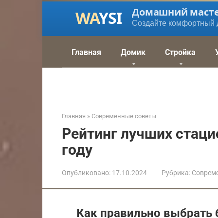
Перейти
Домашний маст
к
Создайте комфортный 
контенту
Главная
Домик
Стройка
Главная
»
Современные советы
Рейтинг лучших стаци
году
Опубликовано:
17.10.2024
Рубрика:
Соврем
Как правильно выбрать 