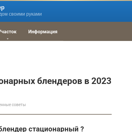
ер
дом своими руками
Участок
Информация
онарных блендеров в 2023
енные советы
блендер стационарный ?