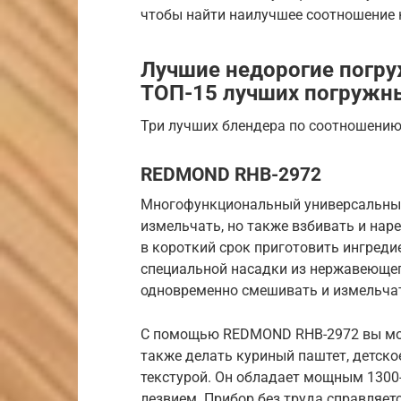
чтобы найти наилучшее соотношение 
Лучшие недорогие погру
ТОП-15 лучших погружны
Три лучших блендера по соотношению
REDMOND RHB-2972
Многофункциональный универсальный 
измельчать, но также взбивать и на
в короткий срок приготовить ингреди
специальной насадки из нержавеюще
одновременно смешивать и измельча
С помощью REDMOND RHB-2972 вы може
также делать куриный паштет, детско
текстурой. Он обладает мощным 130
лезвием. Прибор без труда справляе