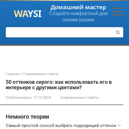
Перейти
Домашний мастер
к
Создайте комфортный дом
контенту
своими руками
Поиск:
Главная
»
Современные советы
50 оттенков серого: как использовать его в
интерьере с другими цветами?
Опубликовано:
17.10.2024
Современные советы
Немного теории
Самый простой способ выбрать подходящий оттенок —