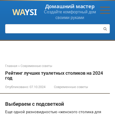
Перейти
Домашний мастер
к
Создайте комфортный дом
контенту
своими руками
Поиск:
Главная
»
Современные советы
Рейтинг лучших туалетных столиков на 2024
год
Опубликовано:
07.10.2024
Современные советы
Выбираем с подсветкой
Еще одной разновидностью «женского столика для