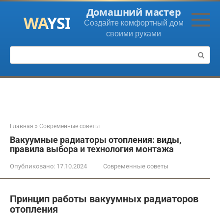
Перейти
Домашний мастер
к
Создайте комфортный дом
контенту
своими руками
Поиск:
Главная
»
Современные советы
Вакуумные радиаторы отопления: виды,
правила выбора и технология монтажа
Опубликовано:
17.10.2024
Современные советы
Принцип работы вакуумных радиаторов
отопления