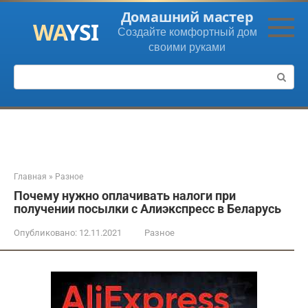
Перейти
Домашний мастер
к
Создайте комфортный дом
контенту
своими руками
Поиск:
Главная
»
Разное
Почему нужно оплачивать налоги при
получении посылки с Алиэкспресс в Беларусь
Опубликовано:
12.11.2021
Разное