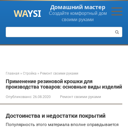
Перейти
Домашний мастер
к
Создайте комфортный дом
контенту
своими руками
Поиск:
Главная
»
Стройка
»
Ремонт своими руками
Применение резиновой крошки для
производства товаров: основные виды изделий
Опубликовано:
26.08.2020
Ремонт своими руками
Достоинства и недостатки покрытий
Популярность этого материала вполне оправдывается