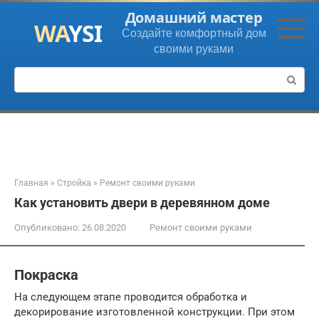
Перейти
Домашний мастер
к
Создайте комфортный дом
контенту
своими руками
Поиск:
Главная
»
Стройка
»
Ремонт своими руками
Как установить двери в деревянном доме
Опубликовано:
26.08.2020
Ремонт своими руками
Покраска
На следующем этапе проводится обработка и
декорирование изготовленной конструкции. При этом