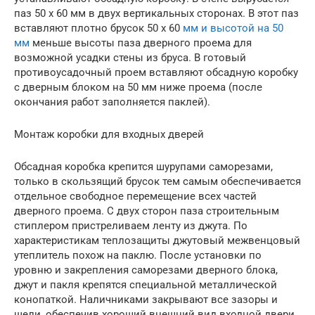
паз 50 х 60 мм в двух вертикальных сторонах. В этот паз
вставляют плотно брусок 50 х 60
мм и высотой на 50
мм
меньше высоты паза дверного проема для
возможной усадки стены из бруса. В готовый
противоусадочный проем вставляют обсадную коробку
с дверным блоком на 50 мм ниже проема (после
окончания работ заполняется паклей).
Монтаж коробки для входных дверей
Обсадная коробка крепится шурупами саморезами,
только в скользящий брусок тем самым обеспечивается
отдельное свободное перемещение всех частей
дверного проема. С двух сторон паза строительным
стиплером пристреливаем ленту из джута. По
характеристикам теплозащиты джутовый межвенцовый
утеплитель похож на паклю. После установки по
уровню и закрепления саморезами дверного блока,
джут и пакля крепятся специальной металлической
конопаткой. Наличниками закрывают все зазоры и
щели, обеспечив хороший внешний вид входной двери.