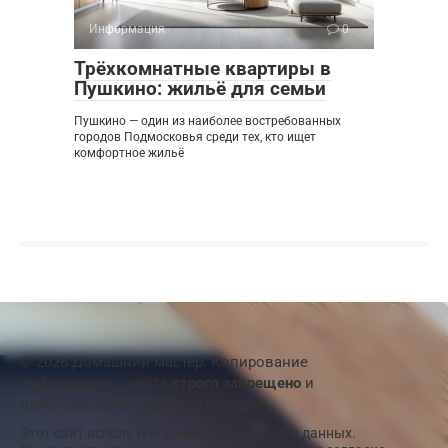
Информация
0
Трёхкомнатные квартиры в
Пушкино: жильё для семьи
Пушкино — один из наиболее востребованных
городов Подмосковья среди тех, кто ищет
комфортное жильё
© 2026 Домашний мастер. Копирование
информации с сайта
строго запрещено
и
преследуется в судебном порядке
Этот сайт использует
cookie
для хранения данных.