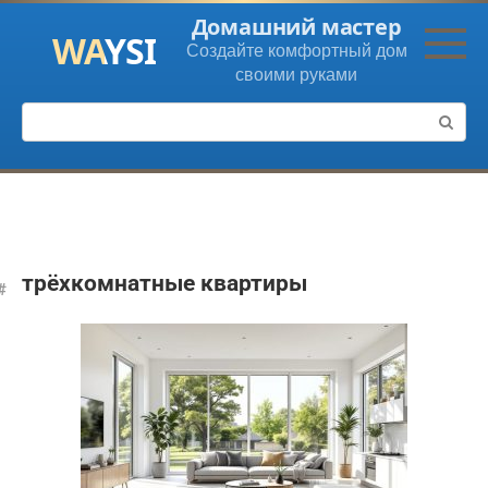
Перейти
Домашний мастер
к
Создайте комфортный дом
контенту
своими руками
Поиск:
трёхкомнатные квартиры