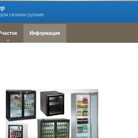
ер
дом своими руками
Участок
Информация