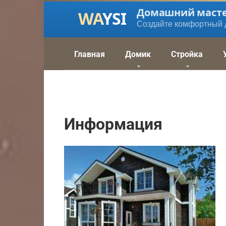
Перейти
Домашний маст
к
Создайте комфортный 
контенту
Главная
Домик
Стройка
Информация