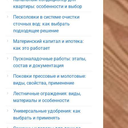
квартиры: особенности и выбор
Песколовки в системе очистки
сточных вод: как выбрать
подходящее решение
Материнский капитал и ипотека:
как это работает
Пусконаладочные работы: этапы,
состав и документация
Поковки прессовые и молотовые:
виды, свойства, применение
Лестничные ограждения: виды,
материалы и особенности
Универсальные удобрения: как
выбрать и применять