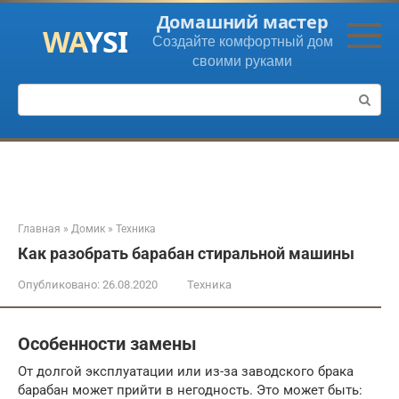
Перейти
Домашний мастер
к
Создайте комфортный дом
контенту
своими руками
Поиск:
Главная
»
Домик
»
Техника
Как разобрать барабан стиральной машины
Опубликовано:
26.08.2020
Техника
Особенности замены
От долгой эксплуатации или из-за заводского брака
барабан может прийти в негодность. Это может быть: