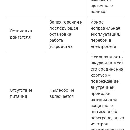
щеточного
валика
Запах горения и
Износ,
последующая
неправильная
Остановка
остановка
эксплуатация,
двигателя
работы
перебои в
устройства
электросети
Неисправность
шнура или места
его соединения с
корпусом,
повреждение
внутренней
Отсутствие
Пылесос не
проводки,
питания
включается
активизация
защитного
режима из-за
перегрева, выход
из строя
электродвигателя