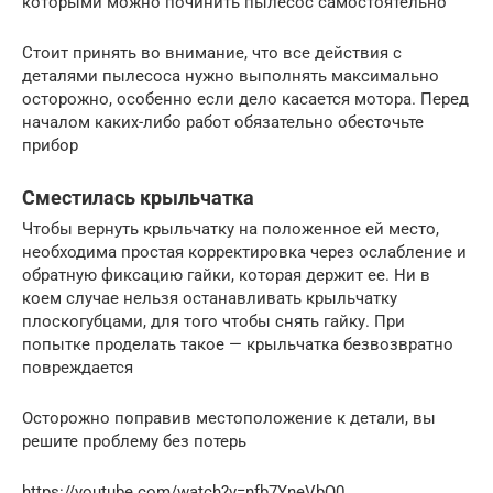
которыми можно починить пылесос самостоятельно
Стоит принять во внимание, что все действия с
деталями пылесоса нужно выполнять максимально
осторожно, особенно если дело касается мотора. Перед
началом каких-либо работ обязательно обесточьте
прибор
Сместилась крыльчатка
Чтобы вернуть крыльчатку на положенное ей место,
необходима простая корректировка через ослабление и
обратную фиксацию гайки, которая держит ее. Ни в
коем случае нельзя останавливать крыльчатку
плоскогубцами, для того чтобы снять гайку. При
попытке проделать такое — крыльчатка безвозвратно
повреждается
Осторожно поправив местоположение к детали, вы
решите проблему без потерь
https://youtube.com/watch?v=nfb7YneVbQ0