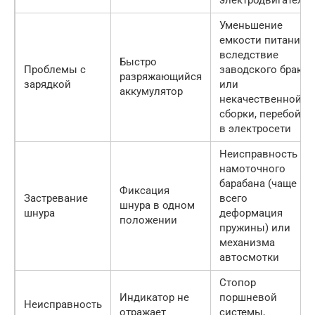
Уменьшение
емкости питания
вследствие
Быстро
Проблемы с
заводского брака
разряжающийся
зарядкой
или
аккумулятор
некачественной
сборки, перебой
в электросети
Неисправность
намоточного
барабана (чаще
Фиксация
Застревание
всего
шнура в одном
шнура
деформация
положении
пружины) или
механизма
автосмотки
Стопор
Индикатор не
поршневой
Неисправность
отражает
системы,