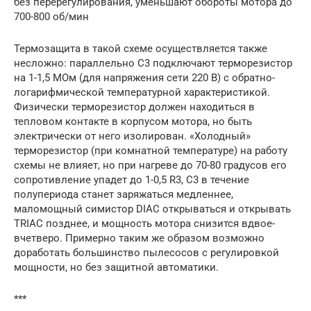
без перерегулирования, уменьшают обороты мотора до
700-800 об/мин
Термозащита в такой схеме осуществляется также
несложно: параллельно C3 подключают терморезистор
на 1-1,5 МОм (для напряжения сети 220 В) с обратно-
логарифмической температурной характеристикой.
Физически терморезистор должен находиться в
тепловом контакте в корпусом мотора, но быть
электрически от него изолирован. «Холодный»
терморезистор (при комнатной температуре) на работу
схемы не влияет, но при нагреве до 70-80 градусов его
сопротивление упадет до 1-0,5 R3, C3 в течение
полупериода станет заряжаться медленнее,
маломощный симистор DIAC открываться и открывать
TRIAC позднее, и мощность мотора снизится вдвое-
вчетверо. Примерно таким же образом возможно
доработать большинство пылесосов с регулировкой
мощности, но без защитной автоматики.
***