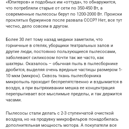
«Юпитеров» и подобных им «оттуда», то обнаружится,
что потребляли старые от сети по 350-450 Вт, а
современные пылесосы берут по 1200-2000 Вт. Происки
проклятых буржуинов после развала СССР? Нет, все тут
честно, дело совсем в другом.
Более 30 лет тому назад медики заметили, что
горничные в отелях, уборщики театральных залов и
другие люди, постоянно пользующиеся пылесосами,
заболевают силикозом почти так же часто, как
шахтеры. Оказалось – обычная пыль в пылесборнике
дробится, выделяя очень вредные частицы размером 1-
10 мкм (микрон). Сквозь ткань пылесборника
микропыль проходит беспрепятственно и вздымается в
воздух, а при вытряхивании мешка ее концентрация
перепрыгивает все мыслимые пределы, и так держится
часами.
Пылесосы стали делать с 2-3 ступенчатой очисткой
воздуха, но на продувку микрофильров понадобилась
дополнительная мощность мотора. А покупатели все