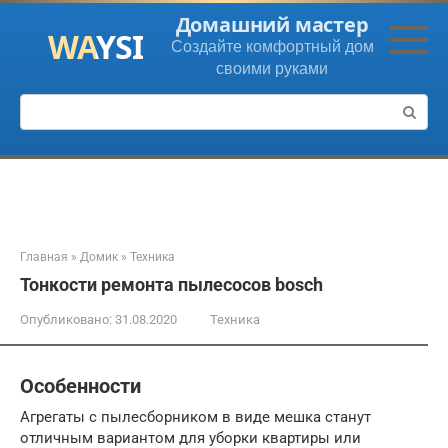
Перейти
Домашний мастер
к
Создайте комфортный дом
контенту
своими руками
Поиск:
Главная
»
Домик
»
Техника
Тонкости ремонта пылесосов bosch
Опубликовано:
31.08.2020
Техника
Особенности
Агрегаты с пылесборником в виде мешка станут
отличным вариантом для уборки квартиры или