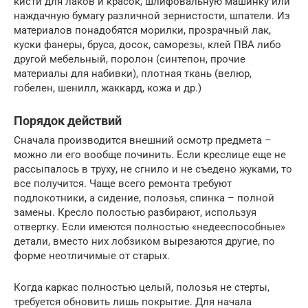
кисти для лаков и красок, шлифовальную машинку или
наждачную бумагу различной зернистости, шпатели. Из
материалов понадобятся морилки, прозрачный лак,
куски фанеры, бруса, досок, саморезы, клей ПВА либо
другой мебельный, поролон (синтепон, прочие
материалы для набивки), плотная ткань (велюр,
гобелен, шенилл, жаккард, кожа и др.)
Порядок действий
Сначала производится внешний осмотр предмета –
можно ли его вообще починить. Если креслице еще не
рассыпалось в труху, не сгнило и не съедено жуками, то
все получится. Чаще всего ремонта требуют
подлокотники, а сидение, полозья, спинка – полной
замены. Кресло полостью разбирают, используя
отвертку. Если имеются полностью «недееспособные»
детали, вместо них лобзиком вырезаются другие, по
форме неотличимые от старых.
Когда каркас полностью целый, полозья не стерты,
требуется обновить лишь покрытие. Для начала