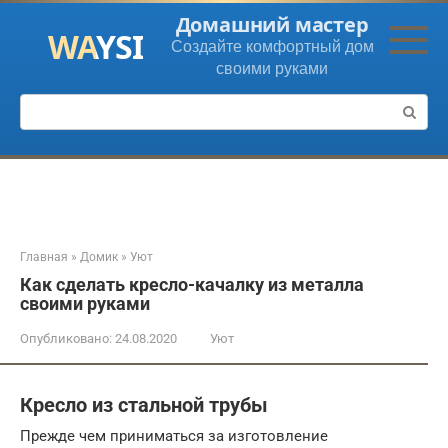
Перейти
Домашний мастер
к
Создайте комфортный дом
контенту
своими руками
Поиск:
Главная
»
Домик
»
Уют
Как сделать кресло-качалку из металла
своими руками
Опубликовано:
24.08.2020
Уют
Кресло из стальной трубы
Прежде чем приниматься за изготовление