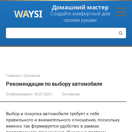
Перейти
Домашний мастер
к
Создайте комфортный дом
контенту
своими руками
Поиск:
Главная
»
Основная
Рекомендации по выбору автомобиля
Опубликовано:
18.07.2021
Основная
Выбор и покупка автомобиля требует к себе
правильного и внимательного отношения, поскольку
именно так формируется удобство в рамках