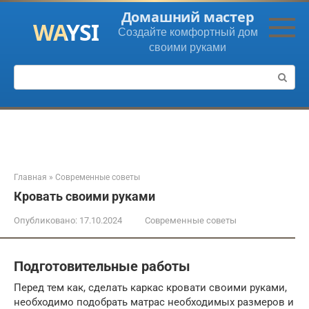
Перейти
Домашний мастер
к
Создайте комфортный дом
контенту
своими руками
Поиск:
Главная
»
Современные советы
Кровать своими руками
Опубликовано:
17.10.2024
Современные советы
Подготовительные работы
Перед тем как, сделать каркас кровати своими руками,
необходимо подобрать матрас необходимых размеров и