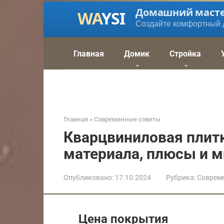
Перейти
Домашний маст
к
Создайте комфортный 
контенту
Главная
Домик
Стройка
Главная
»
Современные советы
Кварцвиниловая плитк
материала, плюсы и 
Опубликовано:
17.10.2024
Рубрика:
Соврем
Цена покрытия