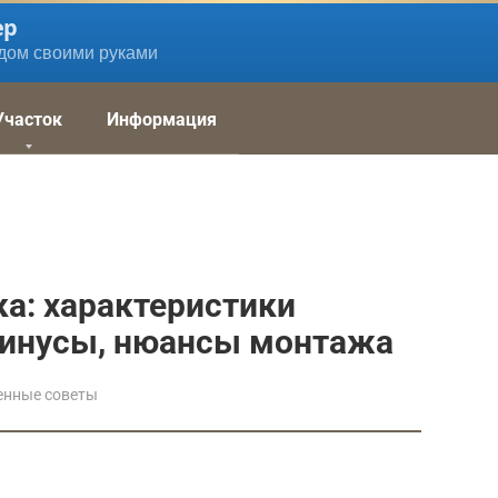
ер
дом своими руками
Участок
Информация
а: характеристики
минусы, нюансы монтажа
енные советы