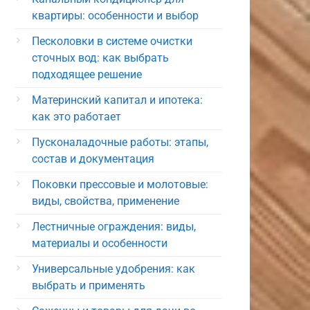
квартиры: особенности и выбор
Песколовки в системе очистки
сточных вод: как выбрать
подходящее решение
Материнский капитал и ипотека:
как это работает
Пусконаладочные работы: этапы,
состав и документация
Поковки прессовые и молотовые:
виды, свойства, применение
Лестничные ограждения: виды,
материалы и особенности
Универсальные удобрения: как
выбрать и применять