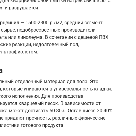
. Для кварцвиниловой плитки нагрев свыше 50°С
я и разрушается.
цвинил — 1500-2800 р./м2, средний сегмент.
 сырье, недобросовестные производители
та или линолеума. В сочетании с дешевой ПВХ
еские реакции, недолговечный пол,
 ультрафиолетом.
а
льный отделочный материал для пола. Это
, которые упираются в универсальность кладки,
ского исполнения. Для производства
зуется кварцевый песок. В зависимости от
ска может достигать 60-80%. Оставшиеся 20-40%
е придают прочность, различные физические
илистики готового продукта.