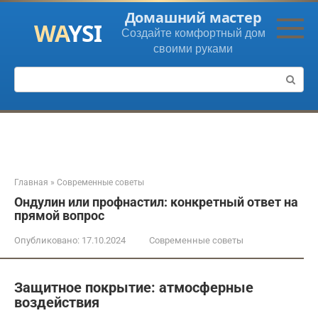
Перейти
Домашний мастер
к
Создайте комфортный дом
контенту
своими руками
Поиск:
Главная
»
Современные советы
Ондулин или профнастил: конкретный ответ на
прямой вопрос
Опубликовано:
17.10.2024
Современные советы
Защитное покрытие: атмосферные
воздействия