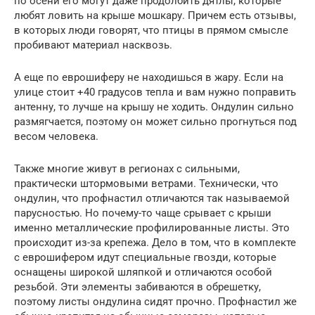
по осени его могут даже продолбить дятлы, которые
любят ловить на крыше мошкару. Причем есть отзывы,
в которых люди говорят, что птицы в прямом смысле
пробивают материал насквозь.
А еще по еврошиферу не находишься в жару. Если на
улице стоит +40 градусов тепла и вам нужно поправить
антенну, то лучше на крышу не ходить. Ондулин сильно
размягчается, поэтому он может сильно прогнуться под
весом человека.
Также многие живут в регионах с сильными,
практически штормовыми ветрами. Технически, что
ондулин, что профнастил отличаются так называемой
парусностью. Но почему-то чаще срывает с крыши
именно металлические профилированные листы. Это
происходит из-за крепежа. Дело в том, что в комплекте
с еврошифером идут специальные гвозди, которые
оснащены широкой шляпкой и отличаются особой
резьбой. Эти элементы забиваются в обрешетку,
поэтому листы ондулина сидят прочно. Профнастил же