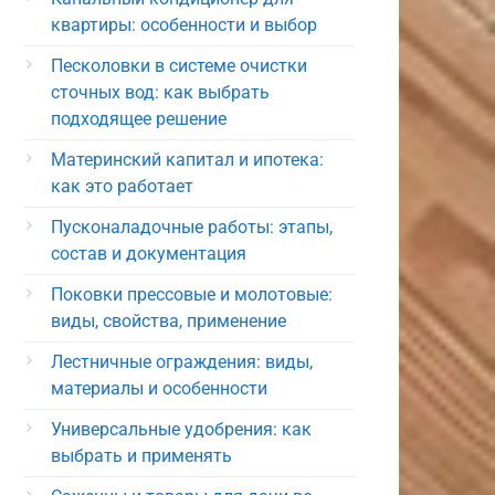
квартиры: особенности и выбор
Песколовки в системе очистки
сточных вод: как выбрать
подходящее решение
Материнский капитал и ипотека:
как это работает
Пусконаладочные работы: этапы,
состав и документация
Поковки прессовые и молотовые:
виды, свойства, применение
Лестничные ограждения: виды,
материалы и особенности
Универсальные удобрения: как
выбрать и применять