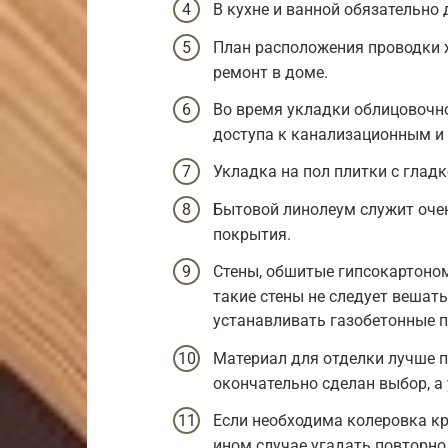
В кухне и ванной обязательно
План расположения проводки ж
ремонт в доме.
Во время укладки облицовочн
доступа к канализационным и
Укладка на пол плитки с глад
Бытовой линолеум служит очен
покрытия.
Стены, обшитые гипсокартоном
такие стены не следует вешат
устанавливать газобетонные п
Материал для отделки лучше п
окончательно сделан выбор, а
Если необходима колеровка кра
ином случае угадать повторно