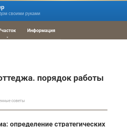
ер
дом своими руками
Участок
Информация
оттеджа. порядок работы
енные советы
ма: определение стратегических