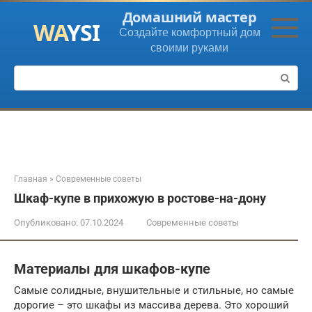
Перейти
Домашний мастер
к
Создайте комфортный дом
контенту
своими руками
Поиск:
Главная
»
Современные советы
Шкаф-купе в прихожую в ростове-на-дону
Опубликовано:
07.10.2024
Современные советы
Материалы для шкафов-купе
Самые солидные, внушительные и стильные, но самые
дорогие – это шкафы из массива дерева. Это хороший