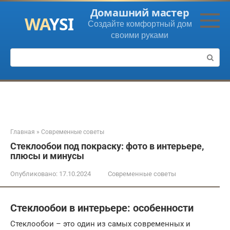
Перейти
Домашний мастер
к
Создайте комфортный дом
контенту
своими руками
Поиск:
Главная
»
Современные советы
Стеклообои под покраску: фото в интерьере,
плюсы и минусы
Опубликовано:
17.10.2024
Современные советы
Стеклообои в интерьере: особенности
Стеклообои – это один из самых современных и