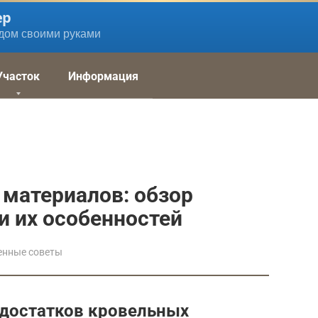
ер
дом своими руками
Участок
Информация
материалов: обзор
и их особенностей
енные советы
едостатков кровельных