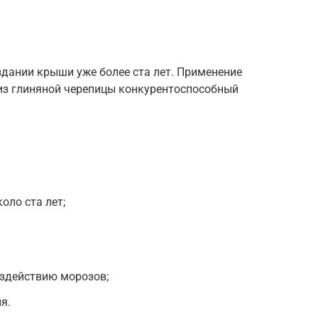
здании крыши уже более ста лет. Применение
 из глиняной черепицы конкурентоспособный
оло ста лет;
оздействию морозов;
я.