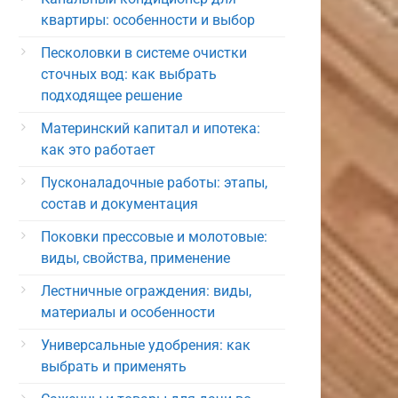
квартиры: особенности и выбор
Песколовки в системе очистки
сточных вод: как выбрать
подходящее решение
Материнский капитал и ипотека:
как это работает
Пусконаладочные работы: этапы,
состав и документация
Поковки прессовые и молотовые:
виды, свойства, применение
Лестничные ограждения: виды,
материалы и особенности
Универсальные удобрения: как
выбрать и применять