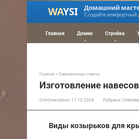
Перейти
Домашний маст
к
Создайте комфортный 
контенту
Главная
Домик
Стройка
Главная
»
Современные советы
Изготовление навесов
Опубликовано:
17.10.2024
Рубрика:
Соврем
Виды козырьков для кр