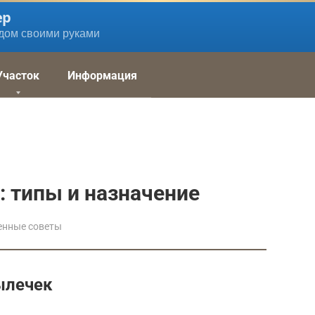
ер
дом своими руками
Участок
Информация
: типы и назначение
енные советы
ылечек