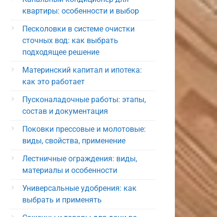
квартиры: особенности и выбор
Песколовки в системе очистки
сточных вод: как выбрать
подходящее решение
Материнский капитал и ипотека:
как это работает
Пусконаладочные работы: этапы,
состав и документация
Поковки прессовые и молотовые:
виды, свойства, применение
Лестничные ограждения: виды,
материалы и особенности
Универсальные удобрения: как
выбрать и применять