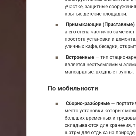
участке, защитные сооружения
крытые детские площадки.
Примыкающие (Приставные)
а его стена частично заменяе
простота установки и демонта
уличных кафе, беседки, откры
Встроенные
— тип стационарн
является неотъемлемым элеме
мансардные, входные группы.
По мобильности
Сборно-разборные
— портатив
место установки которых можн
больших временных и трудовых
складываются для хранения, т
шатры для отдыха на природе,