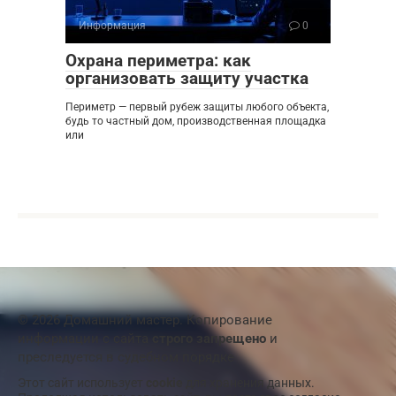
Информация
0
Охрана периметра: как
организовать защиту участка
Периметр — первый рубеж защиты любого объекта,
будь то частный дом, производственная площадка
или
© 2026 Домашний мастер. Копирование
информации с сайта
строго запрещено
и
преследуется в судебном порядке
Этот сайт использует
cookie
для хранения данных.