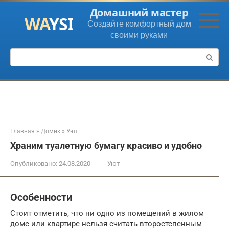
Перейти
Домашний мастер
к
Создайте комфортный дом
контенту
своими руками
Поиск:
Главная
»
Домик
»
Уют
Храним туалетную бумагу красиво и удобно
Опубликовано:
24.08.2020
Уют
Особенности
Стоит отметить, что ни одно из помещений в жилом
доме или квартире нельзя считать второстепенным