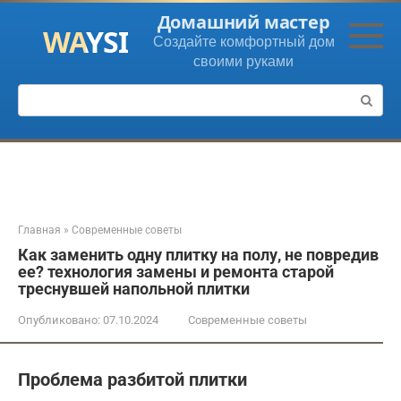
Перейти
Домашний мастер
к
Создайте комфортный дом
контенту
своими руками
Поиск:
Главная
»
Современные советы
Как заменить одну плитку на полу, не повредив
ее? технология замены и ремонта старой
треснувшей напольной плитки
Опубликовано:
07.10.2024
Современные советы
Проблема разбитой плитки