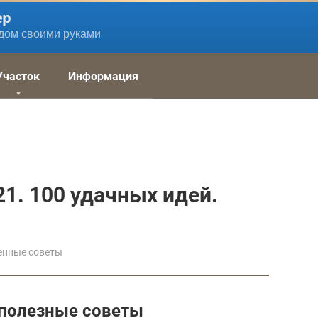
ер
дом своими руками
Участок
Информация
21. 100 удачных идей.
енные советы
 полезные советы