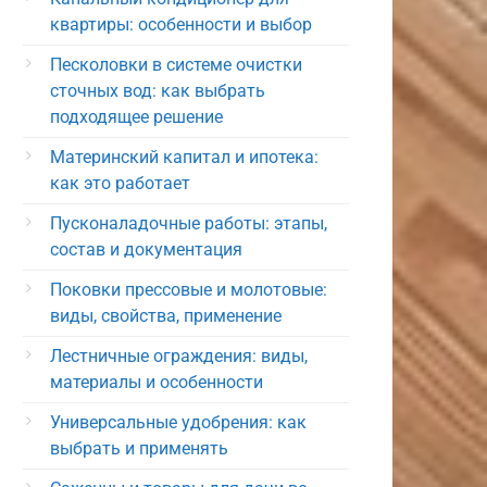
квартиры: особенности и выбор
Песколовки в системе очистки
сточных вод: как выбрать
подходящее решение
Материнский капитал и ипотека:
как это работает
Пусконаладочные работы: этапы,
состав и документация
Поковки прессовые и молотовые:
виды, свойства, применение
Лестничные ограждения: виды,
материалы и особенности
Универсальные удобрения: как
выбрать и применять