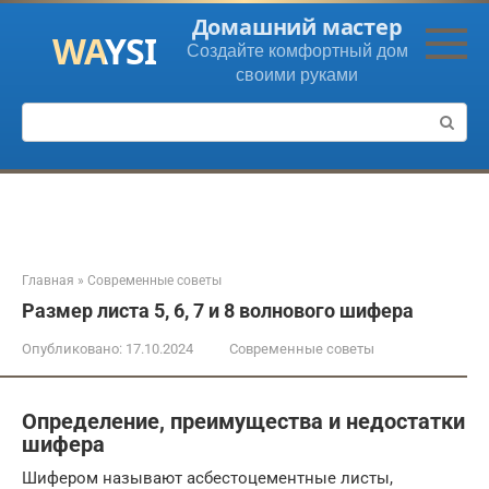
Перейти
Домашний мастер
к
Создайте комфортный дом
контенту
своими руками
Поиск:
Главная
»
Современные советы
Размер листа 5, 6, 7 и 8 волнового шифера
Опубликовано:
17.10.2024
Современные советы
Определение, преимущества и недостатки
шифера
Шифером называют асбестоцементные листы,