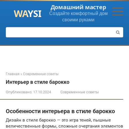
Перейти
Домашний мастер
к
Создайте комфортный дом
контенту
своими руками
Поиск:
Главная
»
Современные советы
Интерьер в стиле барокко
Опубликовано:
17.10.2024
Современные советы
Особенности интерьера в стиле барокко
Дизайн в стиле барокко — это игра теней, пышные
величественные формы, сложные очертания элементов