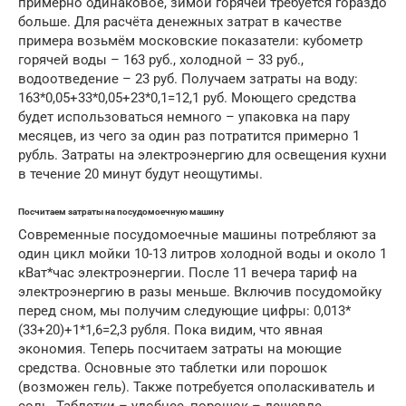
примерно одинаковое, зимой горячей требуется гораздо
больше. Для расчёта денежных затрат в качестве
примера возьмём московские показатели: кубометр
горячей воды – 163 руб., холодной – 33 руб.,
водоотведение – 23 руб. Получаем затраты на воду:
163*0,05+33*0,05+23*0,1=12,1 руб. Моющего средства
будет использоваться немного – упаковка на пару
месяцев, из чего за один раз потратится примерно 1
рубль. Затраты на электроэнергию для освещения кухни
в течение 20 минут будут неощутимы.
Посчитаем затраты на посудомоечную машину
Современные посудомоечные машины потребляют за
один цикл мойки 10-13 литров холодной воды и около 1
кВат*час электроэнергии. После 11 вечера тариф на
электроэнергию в разы меньше. Включив посудомойку
перед сном, мы получим следующие цифры: 0,013*
(33+20)+1*1,6=2,3 рубля. Пока видим, что явная
экономия. Теперь посчитаем затраты на моющие
средства. Основные это таблетки или порошок
(возможен гель). Также потребуется ополаскиватель и