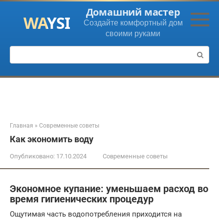
Перейти
Домашний мастер
к
Создайте комфортный дом
контенту
своими руками
Поиск:
Главная
»
Современные советы
Как экономить воду
Опубликовано:
17.10.2024
Современные советы
Экономное купание: уменьшаем расход во
время гигиенических процедур
Ощутимая часть водопотребления приходится на